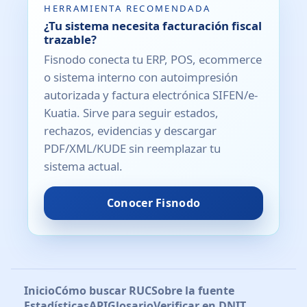
HERRAMIENTA RECOMENDADA
¿Tu sistema necesita facturación fiscal
trazable?
Fisnodo conecta tu ERP, POS, ecommerce
o sistema interno con autoimpresión
autorizada y factura electrónica SIFEN/e-
Kuatia. Sirve para seguir estados,
rechazos, evidencias y descargar
PDF/XML/KUDE sin reemplazar tu
sistema actual.
Conocer Fisnodo
Inicio
Cómo buscar RUC
Sobre la fuente
Estadísticas
API
Glosario
Verificar en DNIT