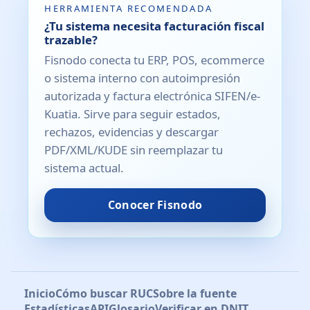
HERRAMIENTA RECOMENDADA
¿Tu sistema necesita facturación fiscal
trazable?
Fisnodo conecta tu ERP, POS, ecommerce
o sistema interno con autoimpresión
autorizada y factura electrónica SIFEN/e-
Kuatia. Sirve para seguir estados,
rechazos, evidencias y descargar
PDF/XML/KUDE sin reemplazar tu
sistema actual.
Conocer Fisnodo
Inicio
Cómo buscar RUC
Sobre la fuente
Estadísticas
API
Glosario
Verificar en DNIT