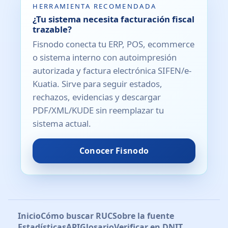
HERRAMIENTA RECOMENDADA
¿Tu sistema necesita facturación fiscal
trazable?
Fisnodo conecta tu ERP, POS, ecommerce
o sistema interno con autoimpresión
autorizada y factura electrónica SIFEN/e-
Kuatia. Sirve para seguir estados,
rechazos, evidencias y descargar
PDF/XML/KUDE sin reemplazar tu
sistema actual.
Conocer Fisnodo
Inicio
Cómo buscar RUC
Sobre la fuente
Estadísticas
API
Glosario
Verificar en DNIT