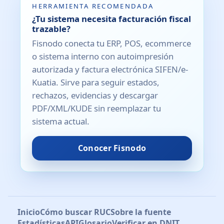
HERRAMIENTA RECOMENDADA
¿Tu sistema necesita facturación fiscal
trazable?
Fisnodo conecta tu ERP, POS, ecommerce
o sistema interno con autoimpresión
autorizada y factura electrónica SIFEN/e-
Kuatia. Sirve para seguir estados,
rechazos, evidencias y descargar
PDF/XML/KUDE sin reemplazar tu
sistema actual.
Conocer Fisnodo
Inicio
Cómo buscar RUC
Sobre la fuente
Estadísticas
API
Glosario
Verificar en DNIT