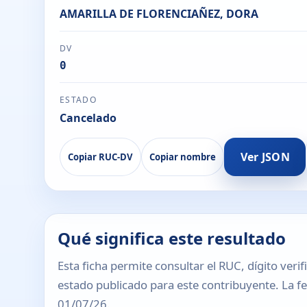
AMARILLA DE FLORENCIAÑEZ, DORA
DV
0
ESTADO
Cancelado
Ver JSON
Copiar RUC-DV
Copiar nombre
Qué significa este resultado
Esta ficha permite consultar el RUC, dígito verif
estado publicado para este contribuyente. La fec
01/07/26.