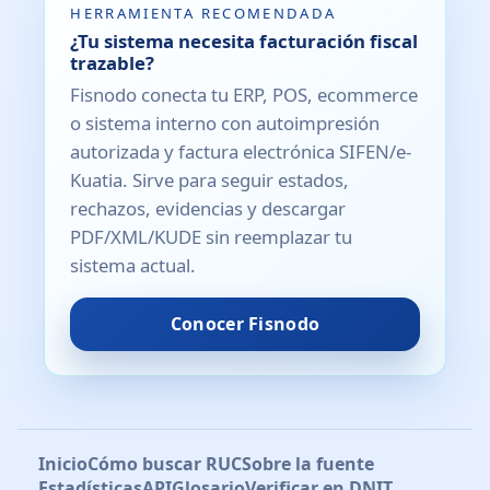
HERRAMIENTA RECOMENDADA
¿Tu sistema necesita facturación fiscal
trazable?
Fisnodo conecta tu ERP, POS, ecommerce
o sistema interno con autoimpresión
autorizada y factura electrónica SIFEN/e-
Kuatia. Sirve para seguir estados,
rechazos, evidencias y descargar
PDF/XML/KUDE sin reemplazar tu
sistema actual.
Conocer Fisnodo
Inicio
Cómo buscar RUC
Sobre la fuente
Estadísticas
API
Glosario
Verificar en DNIT