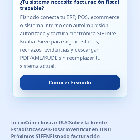
¿Tu sistema necesita facturación fiscal
trazable?
Fisnodo conecta tu ERP, POS, ecommerce
o sistema interno con autoimpresión
autorizada y factura electrónica SIFEN/e-
Kuatia. Sirve para seguir estados,
rechazos, evidencias y descargar
PDF/XML/KUDE sin reemplazar tu
sistema actual.
Conocer Fisnodo
Inicio
Cómo buscar RUC
Sobre la fuente
Estadísticas
API
Glosario
Verificar en DNIT
Próximos SIFEN
Fisnodo facturación