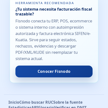
HERRAMIENTA RECOMENDADA
¿Tu sistema necesita facturación fiscal
trazable?
Fisnodo conecta tu ERP, POS, ecommerce
o sistema interno con autoimpresión
autorizada y factura electrónica SIFEN/e-
Kuatia. Sirve para seguir estados,
rechazos, evidencias y descargar
PDF/XML/KUDE sin reemplazar tu
sistema actual.
Conocer Fisnodo
Inicio
Cómo buscar RUC
Sobre la fuente
Estadísticas
API
Glosario
Verificar en DNIT