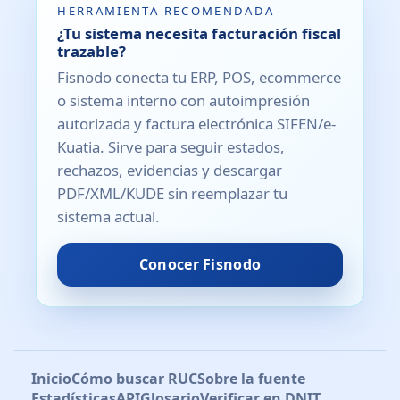
HERRAMIENTA RECOMENDADA
¿Tu sistema necesita facturación fiscal
trazable?
Fisnodo conecta tu ERP, POS, ecommerce
o sistema interno con autoimpresión
autorizada y factura electrónica SIFEN/e-
Kuatia. Sirve para seguir estados,
rechazos, evidencias y descargar
PDF/XML/KUDE sin reemplazar tu
sistema actual.
Conocer Fisnodo
Inicio
Cómo buscar RUC
Sobre la fuente
Estadísticas
API
Glosario
Verificar en DNIT