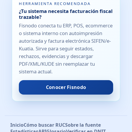
HERRAMIENTA RECOMENDADA
¿Tu sistema necesita facturación fiscal
trazable?
Fisnodo conecta tu ERP, POS, ecommerce
o sistema interno con autoimpresión
autorizada y factura electrónica SIFEN/e-
Kuatia. Sirve para seguir estados,
rechazos, evidencias y descargar
PDF/XML/KUDE sin reemplazar tu
sistema actual.
Conocer Fisnodo
Inicio
Cómo buscar RUC
Sobre la fuente
Estadísticas
API
Glosario
Verificar en DNIT