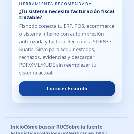
HERRAMIENTA RECOMENDADA
¿Tu sistema necesita facturación fiscal
trazable?
Fisnodo conecta tu ERP, POS, ecommerce
o sistema interno con autoimpresión
autorizada y factura electrónica SIFEN/e-
Kuatia. Sirve para seguir estados,
rechazos, evidencias y descargar
PDF/XML/KUDE sin reemplazar tu
sistema actual.
Conocer Fisnodo
Inicio
Cómo buscar RUC
Sobre la fuente
Estadísticas
API
Glosario
Verificar en DNIT