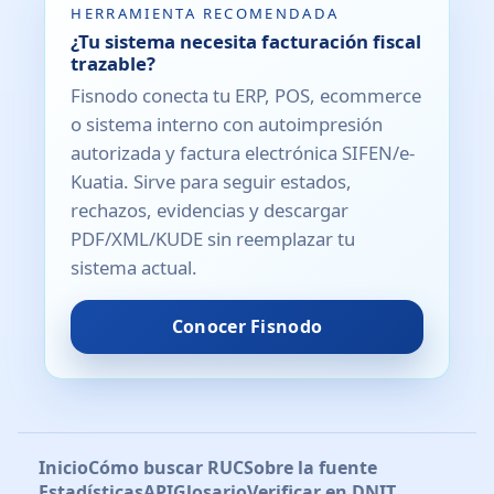
HERRAMIENTA RECOMENDADA
¿Tu sistema necesita facturación fiscal
trazable?
Fisnodo conecta tu ERP, POS, ecommerce
o sistema interno con autoimpresión
autorizada y factura electrónica SIFEN/e-
Kuatia. Sirve para seguir estados,
rechazos, evidencias y descargar
PDF/XML/KUDE sin reemplazar tu
sistema actual.
Conocer Fisnodo
Inicio
Cómo buscar RUC
Sobre la fuente
Estadísticas
API
Glosario
Verificar en DNIT