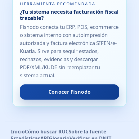
HERRAMIENTA RECOMENDADA
¿Tu sistema necesita facturación fiscal
trazable?
Fisnodo conecta tu ERP, POS, ecommerce
o sistema interno con autoimpresión
autorizada y factura electrónica SIFEN/e-
Kuatia. Sirve para seguir estados,
rechazos, evidencias y descargar
PDF/XML/KUDE sin reemplazar tu
sistema actual.
Conocer Fisnodo
Inicio
Cómo buscar RUC
Sobre la fuente
Estadísticas
API
Glosario
Verificar en DNIT