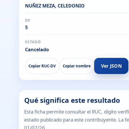
NUÑEZ MEZA, CELEDONIO
DV
5
ESTADO
Cancelado
Ver JSON
Copiar RUC-DV
Copiar nombre
Qué significa este resultado
Esta ficha permite consultar el RUC, dígito verif
estado publicado para este contribuyente. La fec
01/07/26.