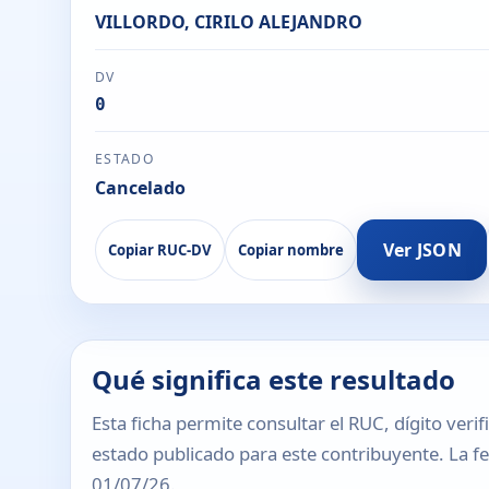
VILLORDO, CIRILO ALEJANDRO
DV
0
ESTADO
Cancelado
Ver JSON
Copiar RUC-DV
Copiar nombre
Qué significa este resultado
Esta ficha permite consultar el RUC, dígito verif
estado publicado para este contribuyente. La fec
01/07/26.