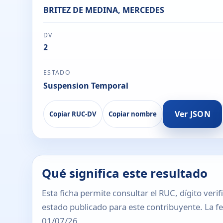
BRITEZ DE MEDINA, MERCEDES
DV
2
ESTADO
Suspension Temporal
Ver JSON
Copiar RUC-DV
Copiar nombre
Qué significa este resultado
Esta ficha permite consultar el RUC, dígito verif
estado publicado para este contribuyente. La fec
01/07/26.