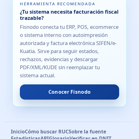
HERRAMIENTA RECOMENDADA
¿Tu sistema necesita facturación fiscal
trazable?
Fisnodo conecta tu ERP, POS, ecommerce
o sistema interno con autoimpresión
autorizada y factura electrónica SIFEN/e-
Kuatia. Sirve para seguir estados,
rechazos, evidencias y descargar
PDF/XML/KUDE sin reemplazar tu
sistema actual.
Conocer Fisnodo
Inicio
Cómo buscar RUC
Sobre la fuente
Estadísticas
API
Glosario
Verificar en DNIT