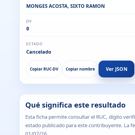
MONGES ACOSTA, SIXTO RAMON
DV
0
ESTADO
Cancelado
Ver JSON
Copiar RUC-DV
Copiar nombre
Qué significa este resultado
Esta ficha permite consultar el RUC, dígito verif
estado publicado para este contribuyente. La fec
01/07/26.