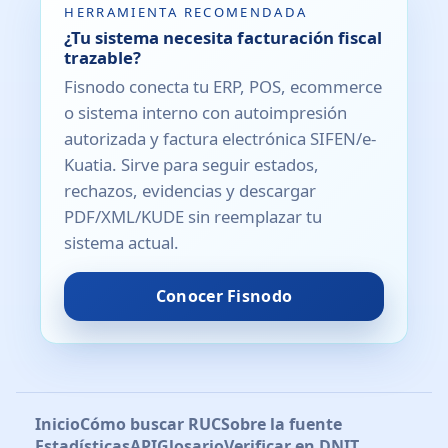
HERRAMIENTA RECOMENDADA
¿Tu sistema necesita facturación fiscal
trazable?
Fisnodo conecta tu ERP, POS, ecommerce
o sistema interno con autoimpresión
autorizada y factura electrónica SIFEN/e-
Kuatia. Sirve para seguir estados,
rechazos, evidencias y descargar
PDF/XML/KUDE sin reemplazar tu
sistema actual.
Conocer Fisnodo
Inicio
Cómo buscar RUC
Sobre la fuente
Estadísticas
API
Glosario
Verificar en DNIT