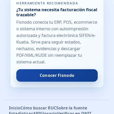
HERRAMIENTA RECOMENDADA
¿Tu sistema necesita facturación fiscal
trazable?
Fisnodo conecta tu ERP, POS, ecommerce
o sistema interno con autoimpresión
autorizada y factura electrónica SIFEN/e-
Kuatia. Sirve para seguir estados,
rechazos, evidencias y descargar
PDF/XML/KUDE sin reemplazar tu
sistema actual.
Conocer Fisnodo
Inicio
Cómo buscar RUC
Sobre la fuente
Estadísticas
API
Glosario
Verificar en DNIT