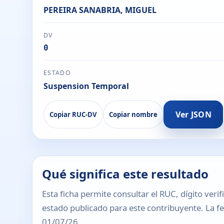
PEREIRA SANABRIA, MIGUEL
DV
0
ESTADO
Suspension Temporal
Ver JSON
Copiar RUC-DV
Copiar nombre
Qué significa este resultado
Esta ficha permite consultar el RUC, dígito verif
estado publicado para este contribuyente. La fec
01/07/26.