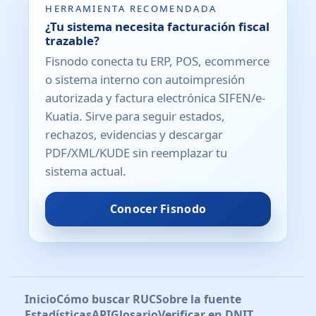
HERRAMIENTA RECOMENDADA
¿Tu sistema necesita facturación fiscal
trazable?
Fisnodo conecta tu ERP, POS, ecommerce
o sistema interno con autoimpresión
autorizada y factura electrónica SIFEN/e-
Kuatia. Sirve para seguir estados,
rechazos, evidencias y descargar
PDF/XML/KUDE sin reemplazar tu
sistema actual.
Conocer Fisnodo
Inicio
Cómo buscar RUC
Sobre la fuente
Estadísticas
API
Glosario
Verificar en DNIT