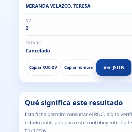
MIRANDA VELAZCO, TERESA
DV
2
ESTADO
Cancelado
Ver JSON
Copiar RUC-DV
Copiar nombre
Qué significa este resultado
Esta ficha permite consultar el RUC, dígito verif
estado publicado para este contribuyente. La fec
01/07/26.