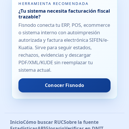
HERRAMIENTA RECOMENDADA
¿Tu sistema necesita facturación fiscal
trazable?
Fisnodo conecta tu ERP, POS, ecommerce
o sistema interno con autoimpresión
autorizada y factura electrónica SIFEN/e-
Kuatia. Sirve para seguir estados,
rechazos, evidencias y descargar
PDF/XML/KUDE sin reemplazar tu
sistema actual.
Conocer Fisnodo
Inicio
Cómo buscar RUC
Sobre la fuente
Estadísticas
API
Glosario
Verificar en DNIT