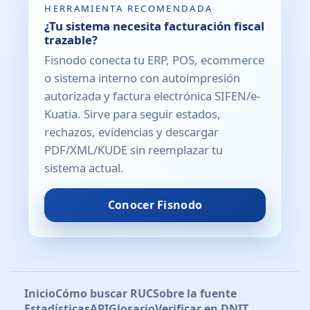
HERRAMIENTA RECOMENDADA
¿Tu sistema necesita facturación fiscal
trazable?
Fisnodo conecta tu ERP, POS, ecommerce
o sistema interno con autoimpresión
autorizada y factura electrónica SIFEN/e-
Kuatia. Sirve para seguir estados,
rechazos, evidencias y descargar
PDF/XML/KUDE sin reemplazar tu
sistema actual.
Conocer Fisnodo
Inicio
Cómo buscar RUC
Sobre la fuente
Estadísticas
API
Glosario
Verificar en DNIT