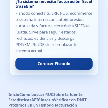
¿Tu sistema necesita facturación fiscal
trazable?
Fisnodo conecta tu ERP, POS, ecommerce
o sistema interno con autoimpresión
autorizada y factura electrónica SIFEN/e-
Kuatia. Sirve para seguir estados,
rechazos, evidencias y descargar
PDF/XML/KUDE sin reemplazar tu
sistema actual.
Conocer Fisnodo
Inicio
Cómo buscar RUC
Sobre la fuente
Estadísticas
API
Glosario
Verificar en DNIT
Próximos SIFEN
Fisnodo facturación