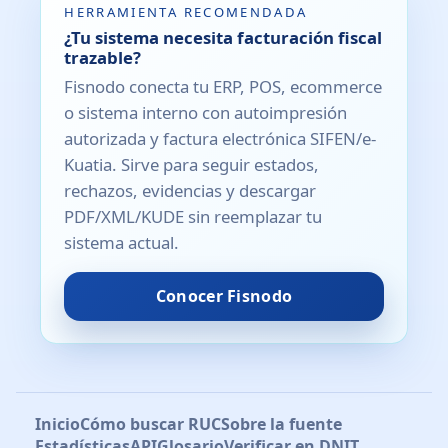
HERRAMIENTA RECOMENDADA
¿Tu sistema necesita facturación fiscal
trazable?
Fisnodo conecta tu ERP, POS, ecommerce
o sistema interno con autoimpresión
autorizada y factura electrónica SIFEN/e-
Kuatia. Sirve para seguir estados,
rechazos, evidencias y descargar
PDF/XML/KUDE sin reemplazar tu
sistema actual.
Conocer Fisnodo
Inicio
Cómo buscar RUC
Sobre la fuente
Estadísticas
API
Glosario
Verificar en DNIT