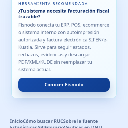
HERRAMIENTA RECOMENDADA
¿Tu sistema necesita facturación fiscal
trazable?
Fisnodo conecta tu ERP, POS, ecommerce
o sistema interno con autoimpresión
autorizada y factura electrónica SIFEN/e-
Kuatia. Sirve para seguir estados,
rechazos, evidencias y descargar
PDF/XML/KUDE sin reemplazar tu
sistema actual.
Conocer Fisnodo
Inicio
Cómo buscar RUC
Sobre la fuente
Estadísticas
API
Glosario
Verificar en DNIT