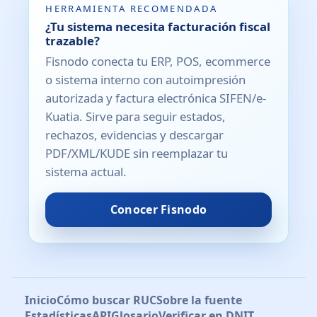
HERRAMIENTA RECOMENDADA
¿Tu sistema necesita facturación fiscal
trazable?
Fisnodo conecta tu ERP, POS, ecommerce
o sistema interno con autoimpresión
autorizada y factura electrónica SIFEN/e-
Kuatia. Sirve para seguir estados,
rechazos, evidencias y descargar
PDF/XML/KUDE sin reemplazar tu
sistema actual.
Conocer Fisnodo
Inicio
Cómo buscar RUC
Sobre la fuente
Estadísticas
API
Glosario
Verificar en DNIT