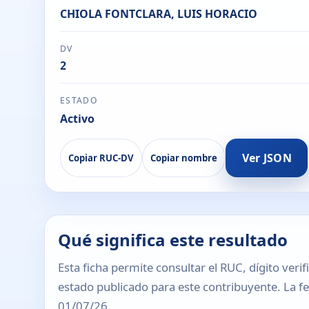
CHIOLA FONTCLARA, LUIS HORACIO
DV
2
ESTADO
Activo
Ver JSON
Copiar RUC-DV
Copiar nombre
Qué significa este resultado
Esta ficha permite consultar el RUC, dígito verif
estado publicado para este contribuyente. La fec
01/07/26.