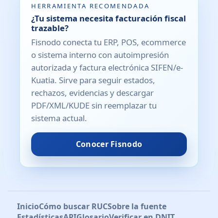
HERRAMIENTA RECOMENDADA
¿Tu sistema necesita facturación fiscal
trazable?
Fisnodo conecta tu ERP, POS, ecommerce
o sistema interno con autoimpresión
autorizada y factura electrónica SIFEN/e-
Kuatia. Sirve para seguir estados,
rechazos, evidencias y descargar
PDF/XML/KUDE sin reemplazar tu
sistema actual.
Conocer Fisnodo
Inicio
Cómo buscar RUC
Sobre la fuente
Estadísticas
API
Glosario
Verificar en DNIT