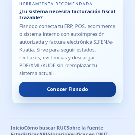
HERRAMIENTA RECOMENDADA
¿Tu sistema necesita facturación fiscal
trazable?
Fisnodo conecta tu ERP, POS, ecommerce
o sistema interno con autoimpresión
autorizada y factura electrónica SIFEN/e-
Kuatia. Sirve para seguir estados,
rechazos, evidencias y descargar
PDF/XML/KUDE sin reemplazar tu
sistema actual.
Conocer Fisnodo
Inicio
Cómo buscar RUC
Sobre la fuente
Estadísticas
API
Glosario
Verificar en DNIT