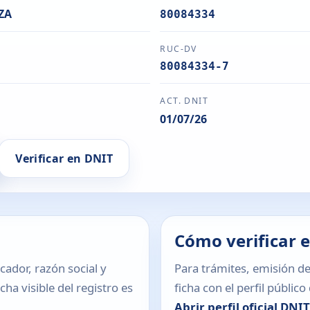
ZA
80084334
RUC-DV
80084334-7
ACT. DNIT
01/07/26
Verificar en DNIT
Cómo verificar 
icador, razón social y
Para trámites, emisión de
ha visible del registro es
ficha con el perfil públic
Abrir perfil oficial DNI