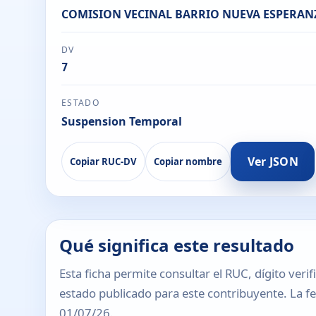
COMISION VECINAL BARRIO NUEVA ESPERAN
DV
7
ESTADO
Suspension Temporal
Ver JSON
Copiar RUC-DV
Copiar nombre
Qué significa este resultado
Esta ficha permite consultar el RUC, dígito verif
estado publicado para este contribuyente. La fec
01/07/26.