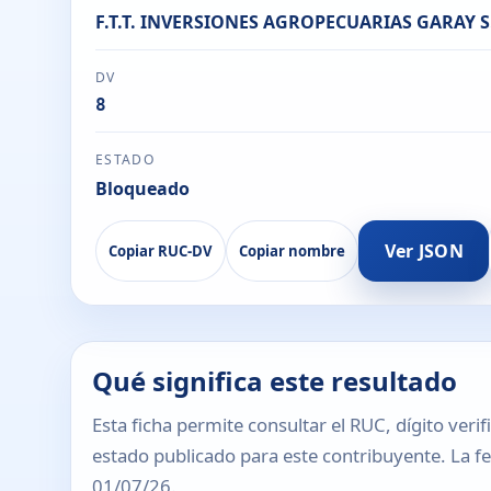
F.T.T. INVERSIONES AGROPECUARIAS GARAY S
DV
8
ESTADO
Bloqueado
Ver JSON
Copiar RUC-DV
Copiar nombre
Qué significa este resultado
Esta ficha permite consultar el RUC, dígito verif
estado publicado para este contribuyente. La fec
01/07/26.