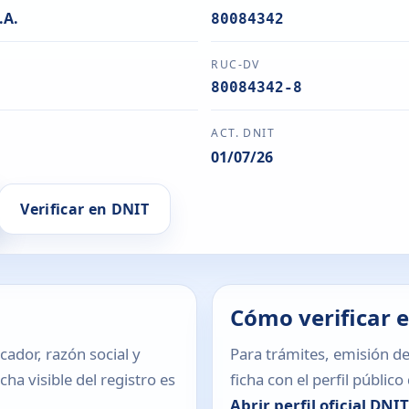
.A.
80084342
RUC-DV
80084342-8
ACT. DNIT
01/07/26
Verificar en DNIT
Cómo verificar 
icador, razón social y
Para trámites, emisión de
ha visible del registro es
ficha con el perfil públic
Abrir perfil oficial DNI