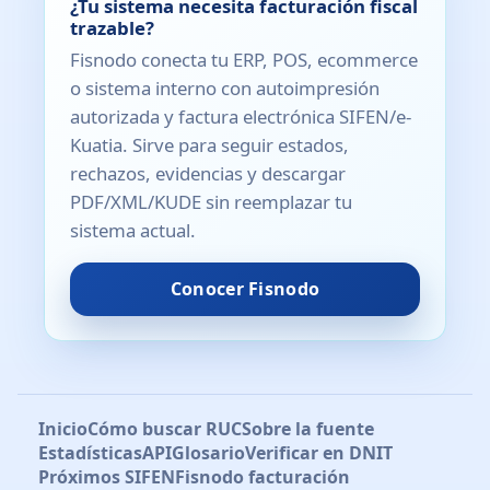
¿Tu sistema necesita facturación fiscal
trazable?
Fisnodo conecta tu ERP, POS, ecommerce
o sistema interno con autoimpresión
autorizada y factura electrónica SIFEN/e-
Kuatia. Sirve para seguir estados,
rechazos, evidencias y descargar
PDF/XML/KUDE sin reemplazar tu
sistema actual.
Conocer Fisnodo
Inicio
Cómo buscar RUC
Sobre la fuente
Estadísticas
API
Glosario
Verificar en DNIT
Próximos SIFEN
Fisnodo facturación