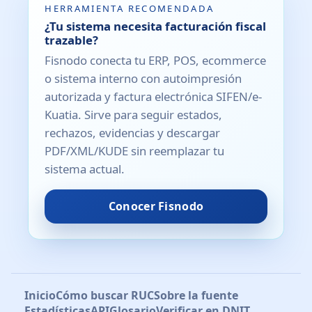
HERRAMIENTA RECOMENDADA
¿Tu sistema necesita facturación fiscal
trazable?
Fisnodo conecta tu ERP, POS, ecommerce
o sistema interno con autoimpresión
autorizada y factura electrónica SIFEN/e-
Kuatia. Sirve para seguir estados,
rechazos, evidencias y descargar
PDF/XML/KUDE sin reemplazar tu
sistema actual.
Conocer Fisnodo
Inicio
Cómo buscar RUC
Sobre la fuente
Estadísticas
API
Glosario
Verificar en DNIT