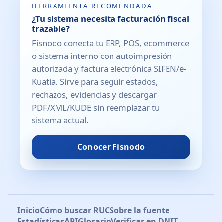
HERRAMIENTA RECOMENDADA
¿Tu sistema necesita facturación fiscal
trazable?
Fisnodo conecta tu ERP, POS, ecommerce
o sistema interno con autoimpresión
autorizada y factura electrónica SIFEN/e-
Kuatia. Sirve para seguir estados,
rechazos, evidencias y descargar
PDF/XML/KUDE sin reemplazar tu
sistema actual.
Conocer Fisnodo
Inicio
Cómo buscar RUC
Sobre la fuente
Estadísticas
API
Glosario
Verificar en DNIT