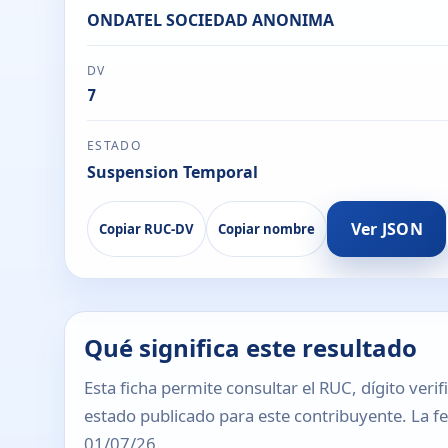
ONDATEL SOCIEDAD ANONIMA
DV
7
ESTADO
Suspension Temporal
Ver JSON
Copiar RUC-DV
Copiar nombre
Qué significa este resultado
Esta ficha permite consultar el RUC, dígito verif
estado publicado para este contribuyente. La fec
01/07/26.