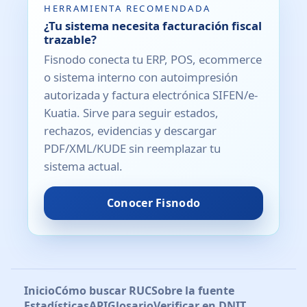
HERRAMIENTA RECOMENDADA
¿Tu sistema necesita facturación fiscal
trazable?
Fisnodo conecta tu ERP, POS, ecommerce
o sistema interno con autoimpresión
autorizada y factura electrónica SIFEN/e-
Kuatia. Sirve para seguir estados,
rechazos, evidencias y descargar
PDF/XML/KUDE sin reemplazar tu
sistema actual.
Conocer Fisnodo
Inicio
Cómo buscar RUC
Sobre la fuente
Estadísticas
API
Glosario
Verificar en DNIT