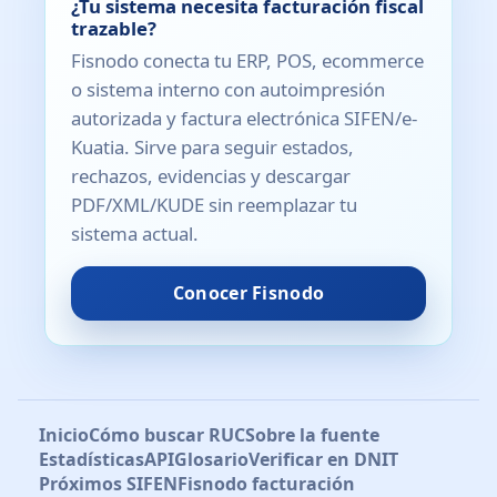
¿Tu sistema necesita facturación fiscal
trazable?
Fisnodo conecta tu ERP, POS, ecommerce
o sistema interno con autoimpresión
autorizada y factura electrónica SIFEN/e-
Kuatia. Sirve para seguir estados,
rechazos, evidencias y descargar
PDF/XML/KUDE sin reemplazar tu
sistema actual.
Conocer Fisnodo
Inicio
Cómo buscar RUC
Sobre la fuente
Estadísticas
API
Glosario
Verificar en DNIT
Próximos SIFEN
Fisnodo facturación