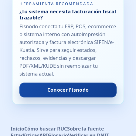
HERRAMIENTA RECOMENDADA
¿Tu sistema necesita facturación fiscal
trazable?
Fisnodo conecta tu ERP, POS, ecommerce
o sistema interno con autoimpresión
autorizada y factura electrónica SIFEN/e-
Kuatia. Sirve para seguir estados,
rechazos, evidencias y descargar
PDF/XML/KUDE sin reemplazar tu
sistema actual.
Conocer Fisnodo
Inicio
Cómo buscar RUC
Sobre la fuente
Estadísticas
API
Glosario
Verificar en DNIT