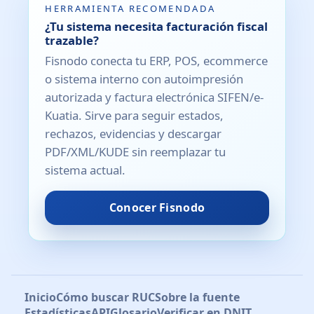
HERRAMIENTA RECOMENDADA
¿Tu sistema necesita facturación fiscal
trazable?
Fisnodo conecta tu ERP, POS, ecommerce
o sistema interno con autoimpresión
autorizada y factura electrónica SIFEN/e-
Kuatia. Sirve para seguir estados,
rechazos, evidencias y descargar
PDF/XML/KUDE sin reemplazar tu
sistema actual.
Conocer Fisnodo
Inicio
Cómo buscar RUC
Sobre la fuente
Estadísticas
API
Glosario
Verificar en DNIT