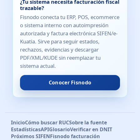
¿Tu sistema necesita facturación fiscal
trazable?
Fisnodo conecta tu ERP, POS, ecommerce
o sistema interno con autoimpresión
autorizada y factura electrónica SIFEN/e-
Kuatia. Sirve para seguir estados,
rechazos, evidencias y descargar
PDF/XML/KUDE sin reemplazar tu
sistema actual.
Conocer Fisnodo
Inicio
Cómo buscar RUC
Sobre la fuente
Estadísticas
API
Glosario
Verificar en DNIT
Próximos SIFEN
Fisnodo facturación