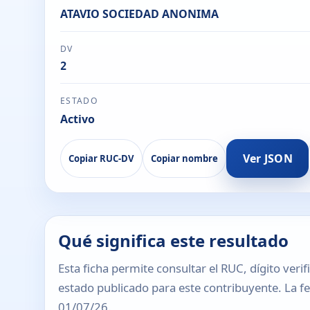
ATAVIO SOCIEDAD ANONIMA
DV
2
ESTADO
Activo
Ver JSON
Copiar RUC-DV
Copiar nombre
Qué significa este resultado
Esta ficha permite consultar el RUC, dígito verif
estado publicado para este contribuyente. La fec
01/07/26.