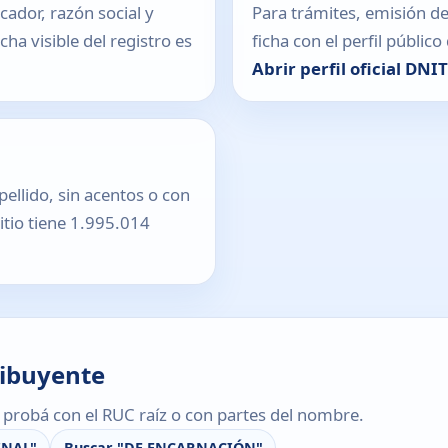
icador, razón social y
Para trámites, emisión de
ha visible del registro es
ficha con el perfil públic
Abrir perfil oficial DNI
pellido, sin acentos o con
sitio tiene 1.995.014
ribuyente
s, probá con el RUC raíz o con partes del nombre.
INAL"
Buscar "DE ENCARNACIÓN"