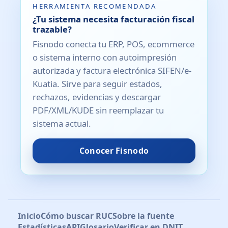
HERRAMIENTA RECOMENDADA
¿Tu sistema necesita facturación fiscal
trazable?
Fisnodo conecta tu ERP, POS, ecommerce
o sistema interno con autoimpresión
autorizada y factura electrónica SIFEN/e-
Kuatia. Sirve para seguir estados,
rechazos, evidencias y descargar
PDF/XML/KUDE sin reemplazar tu
sistema actual.
Conocer Fisnodo
Inicio
Cómo buscar RUC
Sobre la fuente
Estadísticas
API
Glosario
Verificar en DNIT